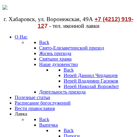
г. Хабаровск, ул. Воронежская, 49А
+7 (4212) 919-
12
7
- тел. иконной лавки
О Нас
Back
Свято-Елизаветинский приход
Жизнь прихода
Святыни храма
Наше духовенство
Back
Иерей Даниил Черданцев
Иерей Владимир Гасюков
Иерей Николай Ворожбит
Деятельность прихода
Полезные статьи
Расписание богослужений
Вести православия
Лавка
Back
Выпечка
Back
Пироги