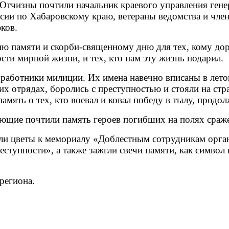
 Отчизны почтили начальник краевого управления ген
ии по Хабаровскому краю, ветераны ведомства и член
ков.
 памяти и скорби-священному дню для тех, кому доро
сти мирной жизни, и тех, кто нам эту жизнь подарил.
 работники милиции. Их имена навечно вписаны в лет
их отрядах, боролись с преступностью и стояли на стр
амять о тех, кто воевал и ковал победу в тылу, продо
ующие почтили память героев погибших на полях сраж
и цветы к мемориалу «Доблестным сотрудникам органо
ступности», а также зажгли свечи памяти, как символ 
региона.