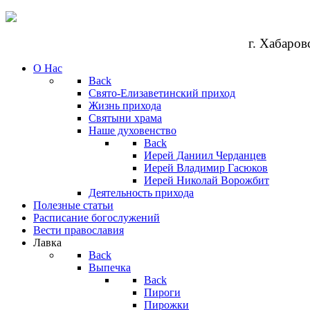
г. Хабаров
О Нас
Back
Свято-Елизаветинский приход
Жизнь прихода
Святыни храма
Наше духовенство
Back
Иерей Даниил Черданцев
Иерей Владимир Гасюков
Иерей Николай Ворожбит
Деятельность прихода
Полезные статьи
Расписание богослужений
Вести православия
Лавка
Back
Выпечка
Back
Пироги
Пирожки