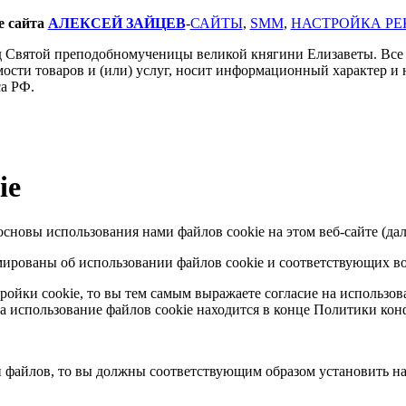
е сайта
АЛЕКСЕЙ ЗАЙЦЕВ
-
САЙТЫ
,
SMM
,
НАСТРОЙКА Р
д Святой преподобномученицы великой княгини Елизаветы. Все 
мости товаров и (или) услуг, носит информационный характер и 
са РФ.
ie
сновы использования нами файлов cookie на этом веб-сайте (дал
ированы об использовании файлов cookie и соответствующих во
ойки cookie, то вы тем самым выражаете согласие на использова
на использование файлов cookie находится в конце Политики ко
п файлов, то вы должны соответствующим образом установить на