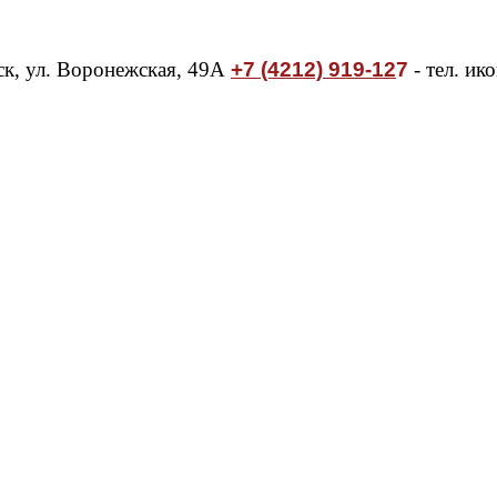
ск, ул. Воронежская, 49А
+7 (4212) 919-12
7
- тел. ик