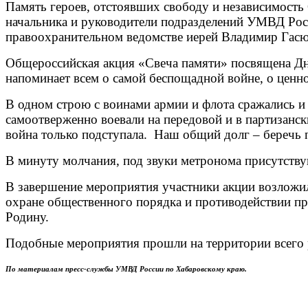
Память героев, отстоявших свободу и независимость
начальника и руководители подразделений УМВД Росс
правоохранительном ведомстве иерей Владимир Гасю
Общероссийская акция «Свеча памяти» посвящена Дню
напоминает всем о самой беспощадной войне, о ценно
В одном строю с воинами армии и флота сражались и
самоотверженно воевали на передовой и в партизанск
война только подступала. Наш общий долг – беречь п
В минуту молчания, под звуки метронома присутств
В завершение мероприятия участники акции возложил
охране общественного порядка и противодействии пре
Родину.
Подобные мероприятия прошли на территории всего 
По материалам пресс-службы УМВД России по Хабаровскому краю.