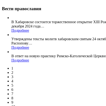
Вести православия
В Хабаровске состоится торжественное открытие XIII Р
декабря 2024 года
…
Подробнее
Утверждены тексты молитв хабаровским святым 24 октя
Распопову
…
Подробнее
В ответ на новую практику Римско-Католической Церкви
Подробнее
1
2
3
4
5
6
7
8
9