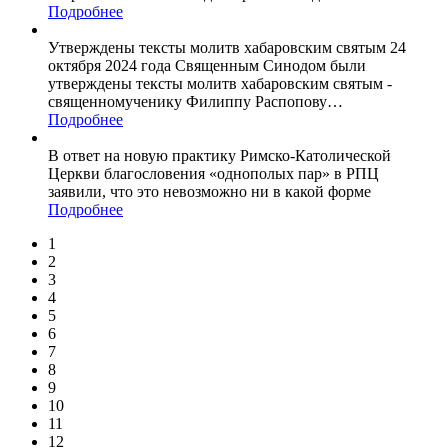
Подробнее
Утверждены тексты молитв хабаровским святым 24
октября 2024 года Священным Синодом были
утверждены тексты молитв хабаровским святым -
священномученику Филиппу Распопову
…
Подробнее
В ответ на новую практику Римско-Католической
Церкви благословения «однополых пар» в РПЦ
заявили, что это невозможно ни в какой форме
Подробнее
1
2
3
4
5
6
7
8
9
10
11
12