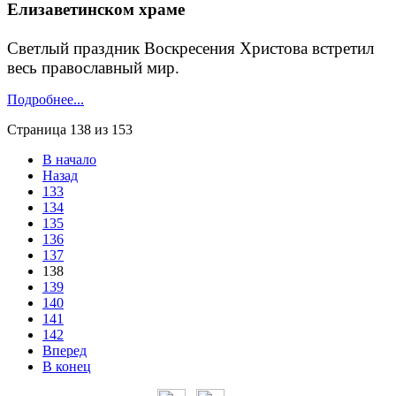
Елизаветинском храме
Светлый праздник Воскресения Христова встретил
весь православный мир.
Подробнее...
Страница 138 из 153
В начало
Назад
133
134
135
136
137
138
139
140
141
142
Вперед
В конец