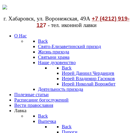
г. Хабаровск, ул. Воронежская, 49А
+7 (4212) 919-
12
7
- тел. иконной лавки
О Нас
Back
Свято-Елизаветинский приход
Жизнь прихода
Святыни храма
Наше духовенство
Back
Иерей Даниил Черданцев
Иерей Владимир Гасюков
Иерей Николай Ворожбит
Деятельность прихода
Полезные статьи
Расписание богослужений
Вести православия
Лавка
Back
Выпечка
Back
Пироги