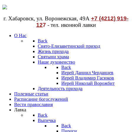
г. Хабаровск, ул. Воронежская, 49А
+7 (4212) 919-
12
7
- тел. иконной лавки
О Нас
Back
Свято-Елизаветинский приход
Жизнь прихода
Святыни храма
Наше духовенство
Back
Иерей Даниил Черданцев
Иерей Владимир Гасюков
Иерей Николай Ворожбит
Деятельность прихода
Полезные статьи
Расписание богослужений
Вести православия
Лавка
Back
Выпечка
Back
Пироги