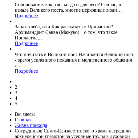
Соборование: как, где, когда и для чего? Сейчас, в
начале Великого поста, многие церковные люди
…
Подробнее
Запах хлеба, или Как рассказать о Причастии?
Архимандрит Савва (Мажуко) – о том, что такое
Причастие,
…
Подробнее
Что почитать в Великий пост Начинается Великий пост
- время усиленного покаяния и молитвенного общения
с
…
Подробнее
1
2
3
4
5
Вы здесь:
Главная
Жизнь прихода
Сотрудников Свято-Елизаветинского храма наградили
архиерейской грамотой за усердные труды в духовной