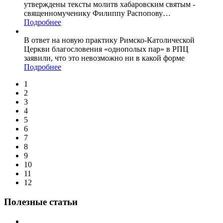
утверждены тексты молитв хабаровским святым -
священномученику Филиппу Распопову
…
Подробнее
В ответ на новую практику Римско-Католической
Церкви благословения «однополых пар» в РПЦ
заявили, что это невозможно ни в какой форме
Подробнее
1
2
3
4
5
6
7
8
9
10
11
12
Полезные статьи