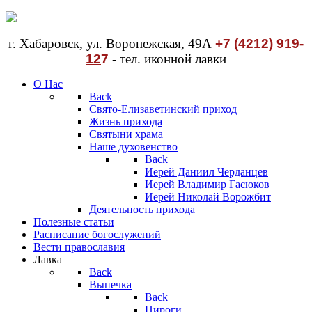
г. Хабаровск, ул. Воронежская, 49А
+7 (4212) 919-
12
7
- тел. иконной лавки
О Нас
Back
Свято-Елизаветинский приход
Жизнь прихода
Святыни храма
Наше духовенство
Back
Иерей Даниил Черданцев
Иерей Владимир Гасюков
Иерей Николай Ворожбит
Деятельность прихода
Полезные статьи
Расписание богослужений
Вести православия
Лавка
Back
Выпечка
Back
Пироги