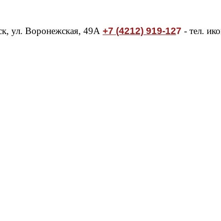
ск, ул. Воронежская, 49А
+7 (4212) 919-12
7
- тел. ик