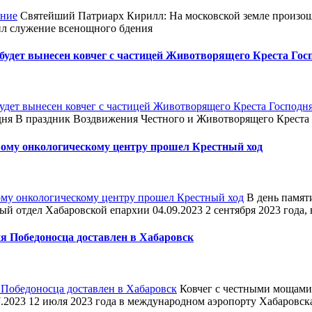
Святейший Патриарх Кирилл: На московской земле произошл
ил служение всенощного бдения
удет вынесен ковчег с частицей Животворящего Креста Гос
ня В праздник Воздвижения Честного и Животворящего Креста Го
вому онкологическому центру прошел Крестный ход
В день памят
отдел Хабаровской епархии 04.09.2023 2 сентября 2023 года, в
я Победоносца доставлен в Хабаровск
Ковчег с честными мощами 
2023 12 июля 2023 года в международном аэропорту Хабаровска