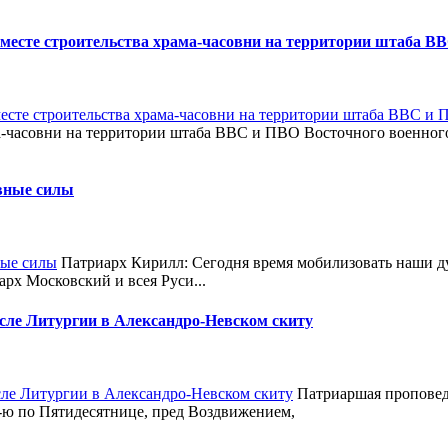
месте строительства храма-часовни на территории штаба ВВ
рама-часовни на территории штаба ВВС и ПВО Восточного военн
вные силы
Патриарх Кирилл: Сегодня время мобилизовать наши дух
рх Московский и всея Руси...
сле Литургии в Александро-Невском скиту
Патриаршая проповед
5-ю по Пятидесятнице, пред Воздвижением,