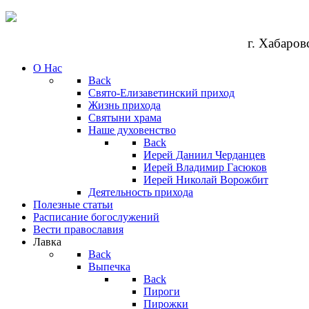
г. Хабаров
О Нас
Back
Свято-Елизаветинский приход
Жизнь прихода
Святыни храма
Наше духовенство
Back
Иерей Даниил Черданцев
Иерей Владимир Гасюков
Иерей Николай Ворожбит
Деятельность прихода
Полезные статьи
Расписание богослужений
Вести православия
Лавка
Back
Выпечка
Back
Пироги
Пирожки