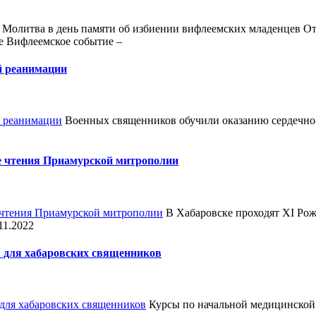
Молитва в день памяти об избиении вифлеемских младенцев От
е Вифлеемское событие –
й реанимации
Военных священников обучили оказанию сердечно
ые чтения Приамурской митрополии
В Хабаровске проходят XI Рож
11.2022
ы для хабаровских священников
Курсы по начальной медицинской 