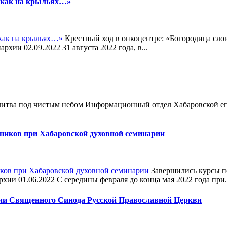
х как на крыльях…»
Крестный ход в онкоцентре: «Богородица сло
ии 02.09.2022 31 августа 2022 года, в...
литва под чистым небом Информационный отдел Хабаровской еп
иков при Хабаровской духовной семинарии
Завершились курсы п
и 01.06.2022 С середины февраля до конца мая 2022 года при.
нии Священного Синода Русской Православной Церкви