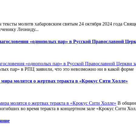
тексты молитв хабаровским святым 24 октября 2024 года Свя
ченику Леониду...
агословения «однополых пар» в Русской Православной Церкв
лых пар» в РПЦ заявили, что это невозможно ни в какой форме
 мира молятся о жертвах теракта в «Крокус Сити Холле»
В община
погибших во время теракта в концертном зале «Крокус Сити Хол
яние