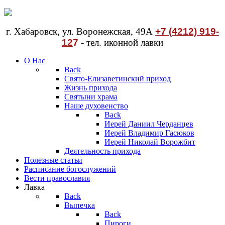
г. Хабаровск, ул. Воронежская, 49А
+7 (4212) 919-
12
7
- тел. иконной лавки
О Нас
Back
Свято-Елизаветинский приход
Жизнь прихода
Святыни храма
Наше духовенство
Back
Иерей Даниил Черданцев
Иерей Владимир Гасюков
Иерей Николай Ворожбит
Деятельность прихода
Полезные статьи
Расписание богослужений
Вести православия
Лавка
Back
Выпечка
Back
Пироги